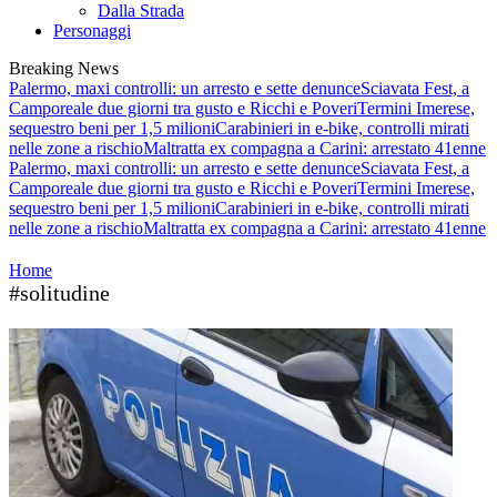
Dalla Strada
Personaggi
Breaking News
Palermo, maxi controlli: un arresto e sette denunce
Sciavata Fest, a
Camporeale due giorni tra gusto e Ricchi e Poveri
Termini Imerese,
sequestro beni per 1,5 milioni
Carabinieri in e-bike, controlli mirati
nelle zone a rischio
Maltratta ex compagna a Carini: arrestato 41enne
Palermo, maxi controlli: un arresto e sette denunce
Sciavata Fest, a
Camporeale due giorni tra gusto e Ricchi e Poveri
Termini Imerese,
sequestro beni per 1,5 milioni
Carabinieri in e-bike, controlli mirati
nelle zone a rischio
Maltratta ex compagna a Carini: arrestato 41enne
Home
#solitudine