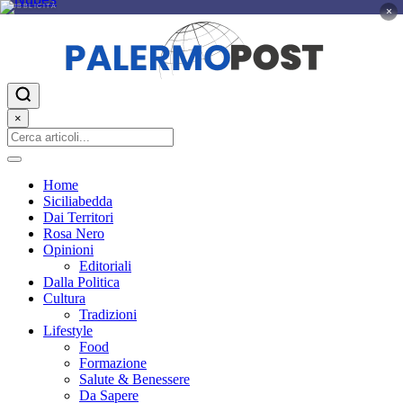
PUBBLICITÀ
×
×
Home
Siciliabedda
Dai Territori
Rosa Nero
Opinioni
Editoriali
Dalla Politica
Cultura
Tradizioni
Lifestyle
Food
Formazione
Salute & Benessere
Da Sapere