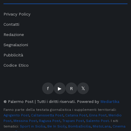
Privacy Policy
Contatti
Redazione
Segnalazioni
Pubblicità
Codice Etico
f
▶
R
𝕏
©
Palermo Post | Tutti i diritti riservati. Powered by
Mediartika
Fanno parte della testata giornalistica i supplementi territoriali:
Agrigento Post
,
Caltanissetta Post
,
Catania Post
,
Enna Post
,
Meridio
Post
,
Messina Post
,
Ragusa Post
,
Trapani Post
,
Salento Post
. I siti
tematici:
Sport in Sicilia
,
Be In Sicily
,
BombaSicilia
,
MistoLana
,
Cinema