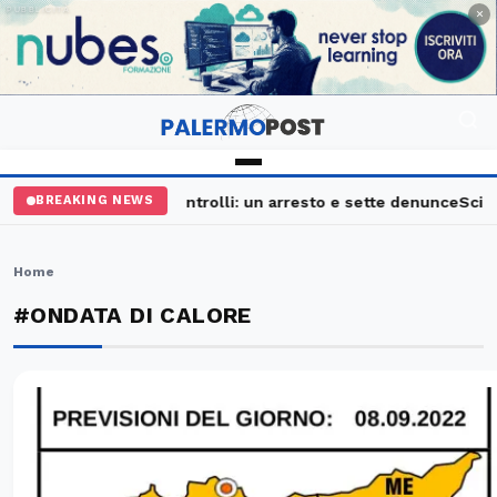
PUBBLICITÀ
×
Palermo, maxi controlli: un arresto e sette denunce
Sciava
BREAKING NEWS
Home
#ONDATA DI CALORE