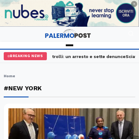
PUBBLICITÀ
×
Palermo, maxi controlli: un arresto e sette denunce
Sciavata
BREAKING NEWS
Home
#NEW YORK