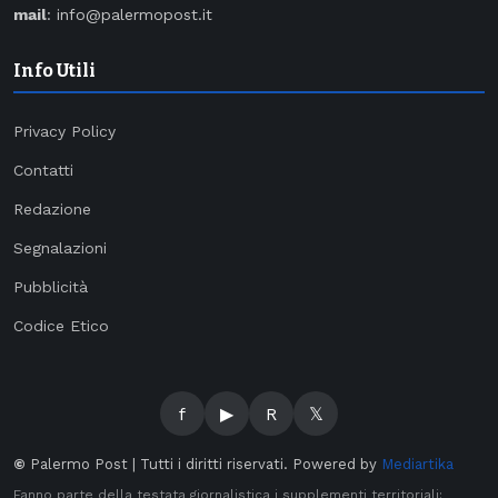
mail
: info@palermopost.it
Info Utili
Privacy Policy
Contatti
Redazione
Segnalazioni
Pubblicità
Codice Etico
f
▶
R
𝕏
©
Palermo Post | Tutti i diritti riservati. Powered by
Mediartika
Fanno parte della testata giornalistica i supplementi territoriali: