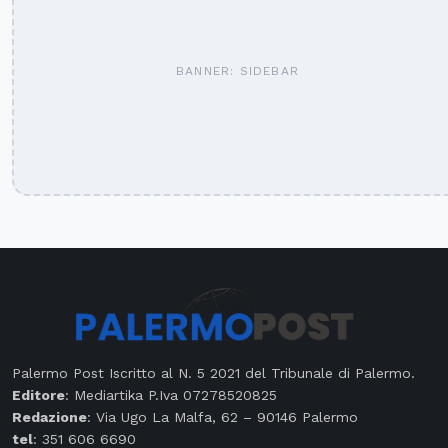
BANNER: SIDEBAR
Palermo Post Iscritto al N. 5 2021 del Tribunale di Palermo.
Editore
: Mediartika P.Iva 07278520825
Redazione
: Via Ugo La Malfa, 62 – 90146 Palermo
tel
: 351 606 6690