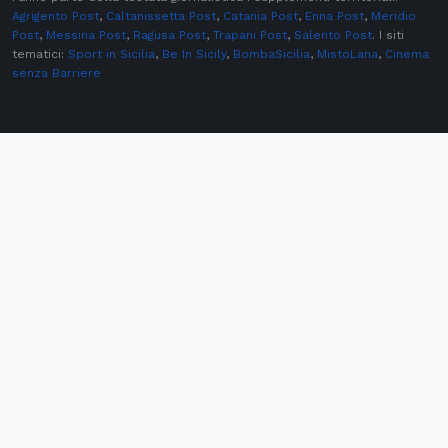
Agrigento Post
,
Caltanissetta Post
,
Catania Post
,
Enna Post
,
Meridio
Post
,
Messina Post
,
Ragusa Post
,
Trapani Post
,
Salento Post
. I siti
tematici:
Sport in Sicilia
,
Be In Sicily
,
BombaSicilia
,
MistoLana
,
Cinema
senza Barriere