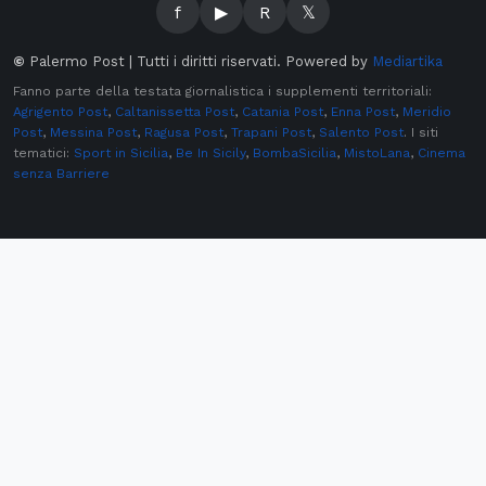
f
▶
R
𝕏
©
Palermo Post | Tutti i diritti riservati. Powered by
Mediartika
Fanno parte della testata giornalistica i supplementi territoriali:
Agrigento Post
,
Caltanissetta Post
,
Catania Post
,
Enna Post
,
Meridio
Post
,
Messina Post
,
Ragusa Post
,
Trapani Post
,
Salento Post
. I siti
tematici:
Sport in Sicilia
,
Be In Sicily
,
BombaSicilia
,
MistoLana
,
Cinema
senza Barriere