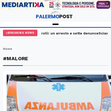
PUBBLICITÀ
×
Palermo, maxi controlli: un arresto e sette denunce
Sciavata Fe
BREAKING NEWS
Home
#MALORE