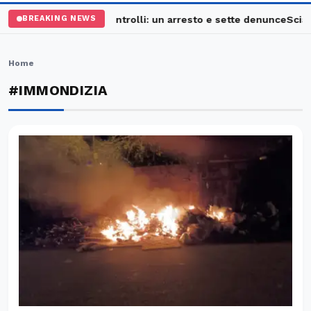
Palermo, maxi controlli: un arresto e sette denunce
Sciava
BREAKING NEWS
Home
#IMMONDIZIA