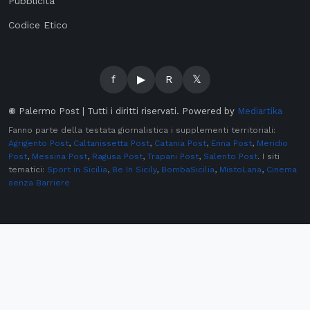
Pubblicità
Codice Etico
f
▶
R
𝕏
©
Palermo Post | Tutti i diritti riservati. Powered by
Mediartika
Fanno parte della testata giornalistica i supplementi territoriali:
Agrigento Post
,
Caltanissetta Post
,
Catania Post
,
Enna Post
,
Meridio
Post
,
Messina Post
,
Ragusa Post
,
Trapani Post
,
Salento Post
. I siti
tematici:
Sport in Sicilia
,
Be In Sicily
,
BombaSicilia
,
MistoLana
,
Cinema
senza Barriere