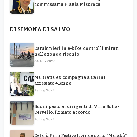
commissaria Flavia Misuraca
DI SIMONA DI SALVO
Carabinieri in e-bike, controlli mirati
nelle zone a rischio
04 Ago 2026
Maltratta ex compagna a Carini:
arrestato 41enne
28 Lug 2026
Buoni pasto ai dirigenti di Villa Sofia-
Cervello: firmato accordo
26 Lug 2026
Cefalù Film Festival: vince corto “Marabù”