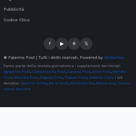
Pubblicità
Codice Etico
f
▶
R
𝕏
©
Palermo Post | Tutti i diritti riservati. Powered by
Mediartika
Fanno parte della testata giornalistica i supplementi territoriali:
Agrigento Post
,
Caltanissetta Post
,
Catania Post
,
Enna Post
,
Meridio
Post
,
Messina Post
,
Ragusa Post
,
Trapani Post
,
Salento Post
. I siti
tematici:
Sport in Sicilia
,
Be In Sicily
,
BombaSicilia
,
MistoLana
,
Cinema
senza Barriere