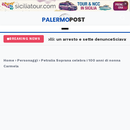
PUBBLICITÀ
×
Palermo, maxi controlli: un arresto e sette denunce
Sciavata Fe
BREAKING NEWS
Home
›
Personaggi
› Petralia Soprana celebra i 100 anni di nonna
Carmela