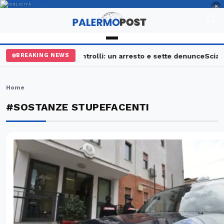
PUBBLICITÀ
×
Palermo, maxi controlli: un arresto e sette denunce
Sciavat
BREAKING NEWS
Home
#SOSTANZE STUPEFACENTI