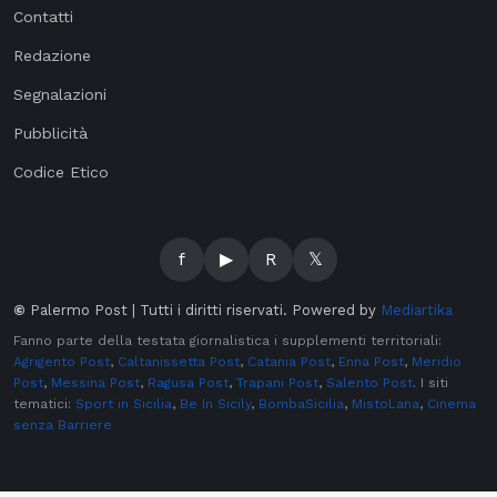
Contatti
Redazione
Segnalazioni
Pubblicità
Codice Etico
f
▶
R
𝕏
©
Palermo Post | Tutti i diritti riservati. Powered by
Mediartika
Fanno parte della testata giornalistica i supplementi territoriali:
Agrigento Post
,
Caltanissetta Post
,
Catania Post
,
Enna Post
,
Meridio
Post
,
Messina Post
,
Ragusa Post
,
Trapani Post
,
Salento Post
. I siti
tematici:
Sport in Sicilia
,
Be In Sicily
,
BombaSicilia
,
MistoLana
,
Cinema
senza Barriere