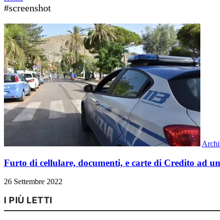
#screenshot
Archi
Furto di cellulare, documenti, e carte di Credito ad u
26 Settembre 2022
I PIÙ LETTI