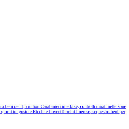
ro beni per 1,5 milioni
Carabinieri in e-bike, controlli mirati nelle zone
giorni tra gusto e Ricchi e Poveri
Termini Imerese, sequestro beni per