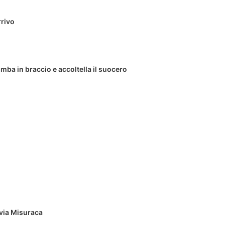
rrivo
imba in braccio e accoltella il suocero
avia Misuraca