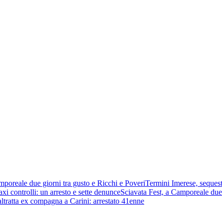
mporeale due giorni tra gusto e Ricchi e Poveri
Termini Imerese, sequest
xi controlli: un arresto e sette denunce
Sciavata Fest, a Camporeale due 
ltratta ex compagna a Carini: arrestato 41enne