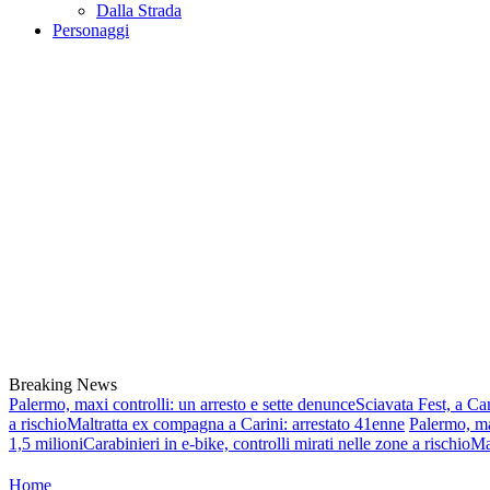
Dalla Strada
Personaggi
Breaking News
Palermo, maxi controlli: un arresto e sette denunce
Sciavata Fest, a Ca
a rischio
Maltratta ex compagna a Carini: arrestato 41enne
Palermo, ma
1,5 milioni
Carabinieri in e-bike, controlli mirati nelle zone a rischio
Ma
Home