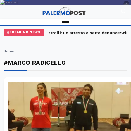
PUBBLICITÀ
×
Palermo, maxi controlli: un arresto e sette denunce
Sciavat
BREAKING NEWS
Home
#MARCO RADICELLO