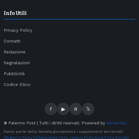
Info Utili
Privacy Policy
Contatti
Redazione
Segnalazioni
Pubblicità
Codice Etico
f
▶
R
𝕏
©
Palermo Post | Tutti i diritti riservati. Powered by
Mediartika
Fanno parte della testata giornalistica i supplementi territoriali:
Agrigento Post
,
Caltanissetta Post
,
Catania Post
,
Enna Post
,
Meridio