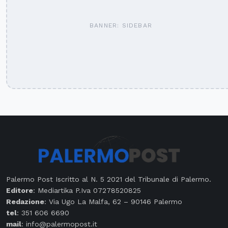
BANNER: SIDEBAR
Palermo Post Iscritto al N. 5 2021 del Tribunale di Palermo.
Editore
: Mediartika P.Iva 07278520825
Redazione
: Via Ugo La Malfa, 62 – 90146 Palermo
tel
: 351 606 6690
mail
: info@palermopost.it