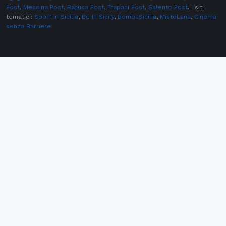
Post
,
Messina Post
,
Ragusa Post
,
Trapani Post
,
Salento Post
. I siti
tematici:
Sport in Sicilia
,
Be In Sicily
,
BombaSicilia
,
MistoLana
,
Cinema
senza Barriere