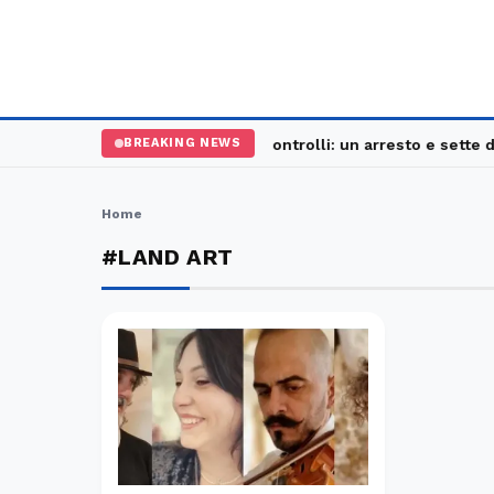
Palermo, maxi controlli: un arresto e sette de
BREAKING NEWS
Home
#LAND ART