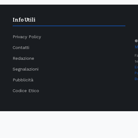
Info Utili
Privacy Policy
M
Contatti
F
Redazione
te
E
Segnalazioni
P
B
Pubblicità
Codice Etico