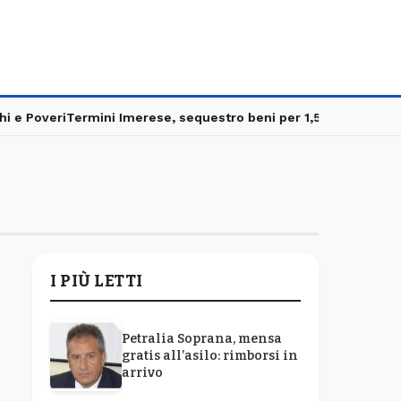
e Poveri
Termini Imerese, sequestro beni per 1,5 milioni
Carabini
I PIÙ LETTI
Petralia Soprana, mensa
gratis all’asilo: rimborsi in
arrivo