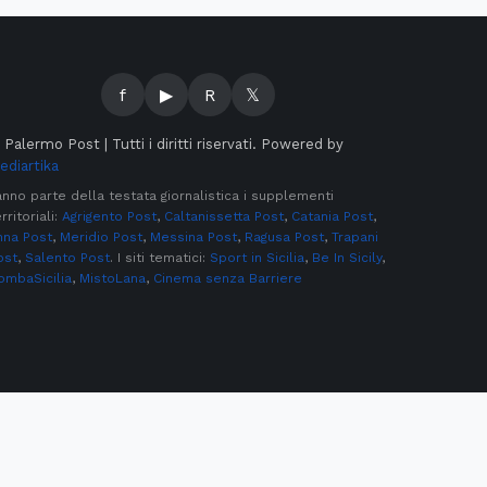
f
▶
R
𝕏
©
Palermo Post | Tutti i diritti riservati. Powered by
ediartika
anno parte della testata giornalistica i supplementi
rritoriali:
Agrigento Post
,
Caltanissetta Post
,
Catania Post
,
nna Post
,
Meridio Post
,
Messina Post
,
Ragusa Post
,
Trapani
ost
,
Salento Post
. I siti tematici:
Sport in Sicilia
,
Be In Sicily
,
ombaSicilia
,
MistoLana
,
Cinema senza Barriere