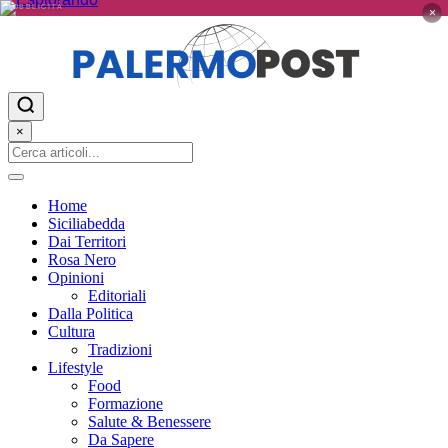
PUBBLICITÀ
×
×
Home
Siciliabedda
Dai Territori
Rosa Nero
Opinioni
Editoriali
Dalla Politica
Cultura
Tradizioni
Lifestyle
Food
Formazione
Salute & Benessere
Da Sapere