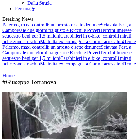
Dalla Strada
Personaggi
Breaking News
Palermo, maxi controlli: un arresto e sette denunce
Sciavata Fest, a
Camporeale due giorni tra gusto e Ricchi e Poveri
Termini Imerese,
sequestro beni per 1,5 milioni
Carabinieri in e-bike, controlli mirati
nelle zone a rischio
Maltratta ex compagna a Carini: arrestato 41enne
Palermo, maxi controlli: un arresto e sette denunce
Sciavata Fest, a
Camporeale due giorni tra gusto e Ricchi e Poveri
Termini Imerese,
sequestro beni per 1,5 milioni
Carabinieri in e-bike, controlli mirati
nelle zone a rischio
Maltratta ex compagna a Carini: arrestato 41enne
Home
#Giuseppe Terranova