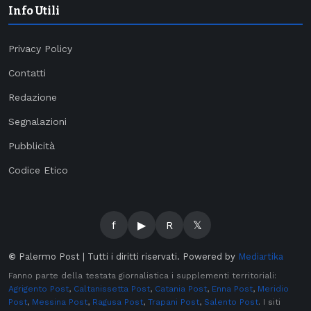
Info Utili
Privacy Policy
Contatti
Redazione
Segnalazioni
Pubblicità
Codice Etico
f
▶
R
𝕏
©
Palermo Post | Tutti i diritti riservati. Powered by
Mediartika
Fanno parte della testata giornalistica i supplementi territoriali:
Agrigento Post
,
Caltanissetta Post
,
Catania Post
,
Enna Post
,
Meridio
Post
,
Messina Post
,
Ragusa Post
,
Trapani Post
,
Salento Post
. I siti