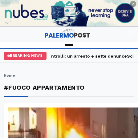
PUBBLICITÀ
×
Palermo, maxi controlli: un arresto e sette denunce
Sciavat
BREAKING NEWS
Home
#FUOCO APPARTAMENTO