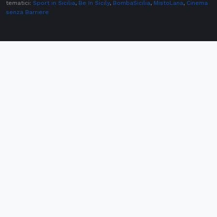
tematici:
Sport in Sicilia
,
Be In Sicily
,
BombaSicilia
,
MistoLana
,
Cinema
senza Barriere