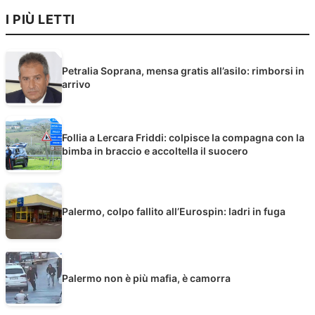
I PIÙ LETTI
Petralia Soprana, mensa gratis all’asilo: rimborsi in
arrivo
Follia a Lercara Friddi: colpisce la compagna con la
bimba in braccio e accoltella il suocero
Palermo, colpo fallito all’Eurospin: ladri in fuga
Palermo non è più mafia, è camorra