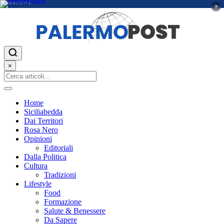
PUBBLICITÀ
×
×
Home
Siciliabedda
Dai Territori
Rosa Nero
Opinioni
Editoriali
Dalla Politica
Cultura
Tradizioni
Lifestyle
Food
Formazione
Salute & Benessere
Da Sapere