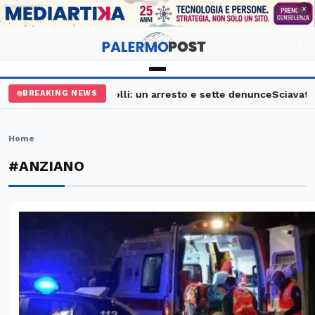
PUBBLICITÀ
×
lermo, maxi controlli: un arresto e sette denunce
Sciavata Fest
BREAKING NEWS
Home
#ANZIANO