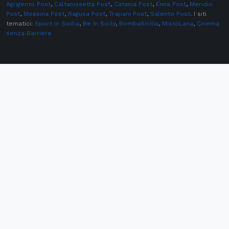
Agrigento Post
,
Caltanissetta Post
,
Catania Post
,
Enna Post
,
Meridio
Post
,
Messina Post
,
Ragusa Post
,
Trapani Post
,
Salento Post
. I siti
tematici:
Sport in Sicilia
,
Be In Sicily
,
BombaSicilia
,
MistoLana
,
Cinema
senza Barriere