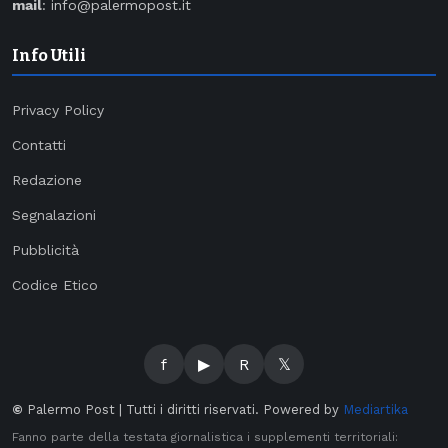
mail
: info@palermopost.it
Info Utili
Privacy Policy
Contatti
Redazione
Segnalazioni
Pubblicità
Codice Etico
f
▶
R
𝕏
©
Palermo Post | Tutti i diritti riservati. Powered by
Mediartika
Fanno parte della testata giornalistica i supplementi territoriali: