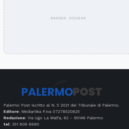
BANNER: SIDEBAR
Palermo Post Iscritto al N. 5 2021 del Tribunale di Palermo.
Editore
: Mediartika P.Iva 07278520825
Redazione
: Via Ugo La Malfa, 62 – 90146 Palermo
tel
: 351 606 6690