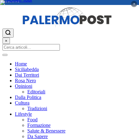
PUBBLICITÀ
×
×
Home
Siciliabedda
Dai Territori
Rosa Nero
Opinioni
Editoriali
Dalla Politica
Cultura
Tradizioni
Lifestyle
Food
Formazione
Salute & Benessere
Da Sapere