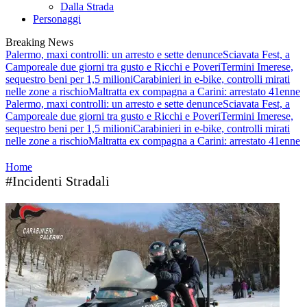
Dalla Strada
Personaggi
Breaking News
Palermo, maxi controlli: un arresto e sette denunce
Sciavata Fest, a
Camporeale due giorni tra gusto e Ricchi e Poveri
Termini Imerese,
sequestro beni per 1,5 milioni
Carabinieri in e-bike, controlli mirati
nelle zone a rischio
Maltratta ex compagna a Carini: arrestato 41enne
Palermo, maxi controlli: un arresto e sette denunce
Sciavata Fest, a
Camporeale due giorni tra gusto e Ricchi e Poveri
Termini Imerese,
sequestro beni per 1,5 milioni
Carabinieri in e-bike, controlli mirati
nelle zone a rischio
Maltratta ex compagna a Carini: arrestato 41enne
Home
#Incidenti Stradali