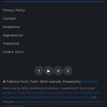
Privacy Policy
Contatti
Redazione
Segnalazioni
Pubblicità
Codice Etico
f
▶
R
𝕏
©
Palermo Post | Tutti i diritti riservati. Powered by
Mediartika
Fanno parte della testata giornalistica i supplementi territoriali:
Agrigento Post
,
Caltanissetta Post
,
Catania Post
,
Enna Post
,
Meridio
Post
,
Messina Post
,
Ragusa Post
,
Trapani Post
,
Salento Post
. I siti
tematici:
Sport in Sicilia
,
Be In Sicily
,
BombaSicilia
,
MistoLana
,
Cinema
senza Barriere