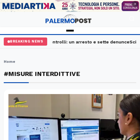
PUBBLICITÀ
×
Palermo, maxi controlli: un arresto e sette denunce
Sciava
BREAKING NEWS
Home
#MISURE INTERDITTIVE