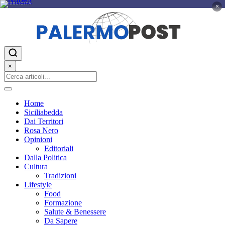
PUBBLICITÀ
×
×
Home
Siciliabedda
Dai Territori
Rosa Nero
Opinioni
Editoriali
Dalla Politica
Cultura
Tradizioni
Lifestyle
Food
Formazione
Salute & Benessere
Da Sapere