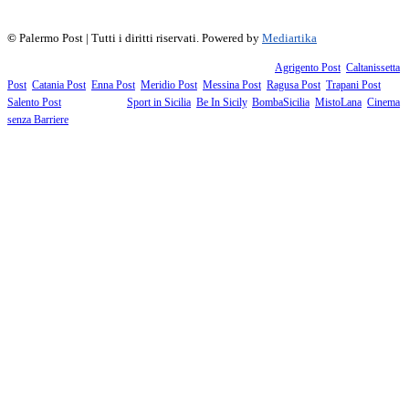
©
Palermo Post | Tutti i diritti riservati. Powered by
Mediartika
Fanno parte della testata giornalistica i supplementi territoriali:
Agrigento Post
,
Caltanissetta
Post
,
Catania Post
,
Enna Post
,
Meridio Post
,
Messina Post
,
Ragusa Post
,
Trapani Post
,
Salento Post
. I siti tematici:
Sport in Sicilia
,
Be In Sicily
,
BombaSicilia
,
MistoLana
,
Cinema
senza Barriere