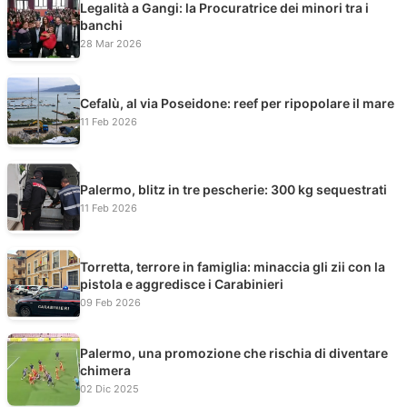
Legalità a Gangi: la Procuratrice dei minori tra i
banchi
28 Mar 2026
Cefalù, al via Poseidone: reef per ripopolare il mare
11 Feb 2026
Palermo, blitz in tre pescherie: 300 kg sequestrati
11 Feb 2026
Torretta, terrore in famiglia: minaccia gli zii con la
pistola e aggredisce i Carabinieri
09 Feb 2026
Palermo, una promozione che rischia di diventare
chimera
02 Dic 2025