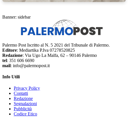
Banner: sidebar
Palermo Post Iscritto al N. 5 2021 del Tribunale di Palermo.
Editore
: Mediartika P.Iva 07278520825
Redazione
: Via Ugo La Malfa, 62 – 90146 Palermo
tel
: 351 606 6690
mail
: info@palermopost.it
Info Utili
Privacy Policy
Contatti
Redazione
Segnalazioni
Pubblicità
Codice Etico
f
▶
R
𝕏