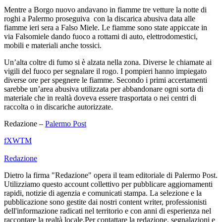
Mentre a Borgo nuovo andavano in fiamme tre vetture la notte di
roghi a Palermo proseguiva con la discarica abusiva data alle
fiamme ieri sera a Falso Miele. Le fiamme sono state appiccate in
via Falsomiele dando fuoco a rottami di auto, elettrodomestici,
mobili e materiali anche tossici.
Un’alta coltre di fumo si è alzata nella zona. Diverse le chiamate ai
vigili del fuoco per segnalare il rogo. I pompieri hanno impiegato
diverse ore per spegnere le fiamme. Secondo i primi accertamenti
sarebbe un’area abusiva utilizzata per abbandonare ogni sorta di
materiale che in realtà doveva essere trasportata o nei centri di
raccolta o in discariche autorizzate.
Redazione –
Palermo Post
f
X
W
T
M
Redazione
Dietro la firma "Redazione" opera il team editoriale di Palermo Post.
Utilizziamo questo account collettivo per pubblicare aggiornamenti
rapidi, notizie di agenzia e comunicati stampa. La selezione e la
pubblicazione sono gestite dai nostri content writer, professionisti
dell'informazione radicati nel territorio e con anni di esperienza nel
raccontare la realtà locale.Per contattare la redazione, segnalazioni e