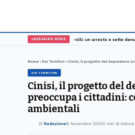
Palermo, maxi controlli: un arresto e sette denunc
BREAKING NEWS
Home
›
Dai Territori
› Cinisi, il progetto del depuratore co
DAI TERRITORI
Cinisi, il progetto del 
preoccupa i cittadini: co
ambientali
Di
Redazione
9 Novembre 2024
2 min di lettura