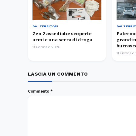
DAI TERRITORI
DAI TERRI
Zen 2 assediato: scoperte
Palermo 
armi e una serra di droga
grandine
burrasc
11 Gennaio 2026
11 Gennaio
LASCIA UN COMMENTO
Commento
*