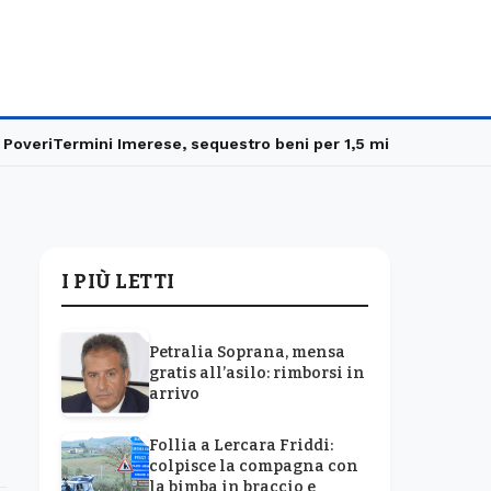
eri
Termini Imerese, sequestro beni per 1,5 milioni
Carabinieri i
I PIÙ LETTI
Petralia Soprana, mensa
gratis all’asilo: rimborsi in
arrivo
Follia a Lercara Friddi:
colpisce la compagna con
la bimba in braccio e