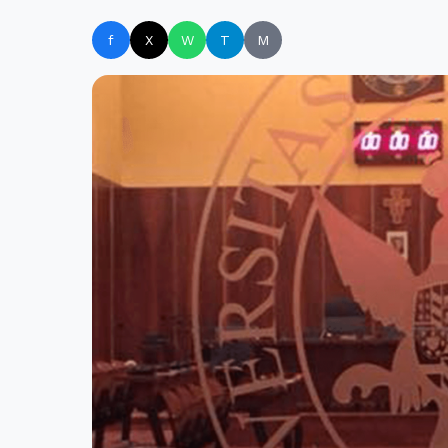
f
X
W
T
M