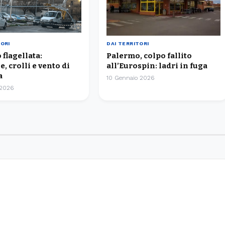
TORI
DAI TERRITORI
flagellata:
Palermo, colpo fallito
, crolli e vento di
all’Eurospin: ladri in fuga
a
10 Gennaio 2026
 2026