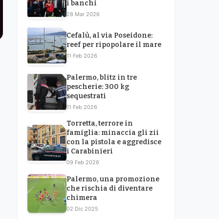
i banchi
28 Mar 2026
Cefalù, al via Poseidone:
reef per ripopolare il mare
11 Feb 2026
Palermo, blitz in tre
pescherie: 300 kg
sequestrati
11 Feb 2026
Torretta, terrore in
famiglia: minaccia gli zii
con la pistola e aggredisce
i Carabinieri
09 Feb 2026
Palermo, una promozione
che rischia di diventare
chimera
02 Dic 2025