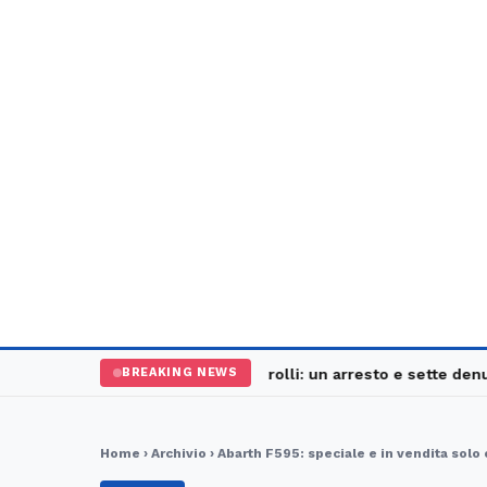
Palermo, maxi controlli: un arresto e sette denunce
S
BREAKING NEWS
Home
›
Archivio
› Abarth F595: speciale e in vendita solo