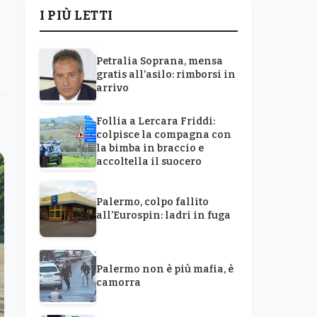
I PIÙ LETTI
Petralia Soprana, mensa
gratis all’asilo: rimborsi in
arrivo
Follia a Lercara Friddi:
colpisce la compagna con
la bimba in braccio e
accoltella il suocero
Palermo, colpo fallito
all’Eurospin: ladri in fuga
Palermo non è più mafia, è
camorra