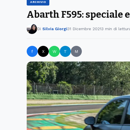
ARCHIVIO
Abarth F595: speciale e
Di
Silvia Giorgi
31 Dicembre 2021
3 min di lettur
f
X
W
T
M