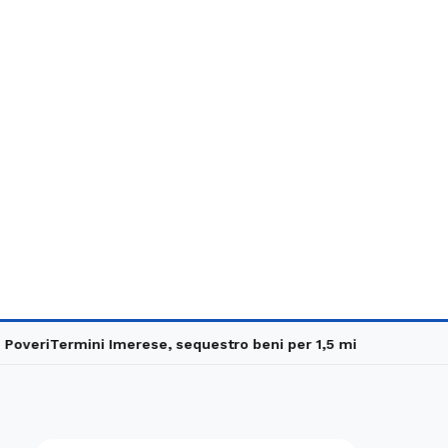
ri
Termini Imerese, sequestro beni per 1,5 milioni
Carabinieri in