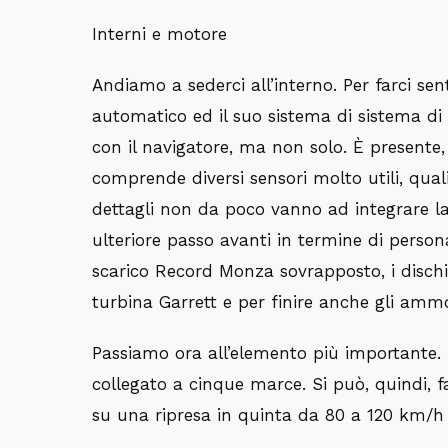
Interni e motore
Andiamo a sederci all’interno.
Per farci sen
automatico ed il suo sistema di
sist
ema di
con il
navigatore
, ma non solo. È presente, 
comprende diversi sensori molto utili, qual
dettagli non da poco vanno ad integrare la 
ulteriore passo avanti in termine di persona
scarico
Record Monza
sovrapposto, i dischi 
turbina
Garrett
e per finire anche gli ammo
Passiamo ora all’elemento più importante. 
c
ollegato a c
inque marce. Si può, quindi, 
su una ripresa in quinta da 80 a 120 km/h i