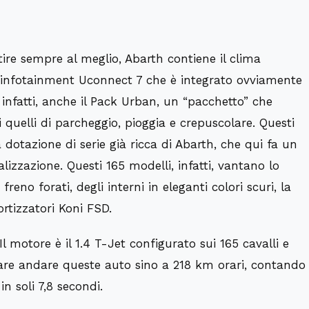
tire sempre al meglio, Abarth contiene il clima
infotainment Uconnect 7
che è integrato ovviamente
infatti, anche il
Pack Urban
, un “pacchetto” che
i quelli di parcheggio, pioggia e crepuscolare
.
Questi
dotazione di serie già ricca di Abarth, che qui fa un
lizzazione. Questi 165 modelli, infatti, vantano lo
freno forati, degli interni in eleganti colori scuri, la
rtizzatori
Koni FSD
.
Il
motore
è il
1.4 T-Jet configurato sui 165 cavalli
e
fare andare queste auto sino a 218 km orari, contando
n soli 7,8 secondi.