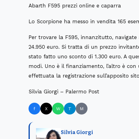
Abarth F595 prezzi online e caparra
Lo Scorpione ha messo in vendita 165 esem
Per trovare la F595, innanzitutto, navigate s
24.950 euro
. Si tratta di un prezzo invitan
stato fatto uno
sconto di 1.300 euro
. A qu
modi. Uno è il finanziamento, l’altro è co
effettuata la registrazione sull’apposito sit
Silvia Giorgi – Palermo Post
f
X
W
T
M
Silvia Giorgi