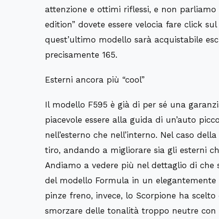
attenzione e ottimi riflessi, e n
on parliamo
edition
”
dovete essere veloci
a fare click su
quest’ultimo modello sarà acquistabile esc
precisamente 165.
Esterni ancora più “cool”
Il modello F595 è già di per sé una garanzia
piacevole essere alla guida di un’auto picco
nell’esterno che nell’
interno
. Nel caso della
tiro, andando a migliorare
sia gli esterni c
Andiamo a vedere più nel dettaglio di che s
del modello
Formula
in un elegantemente a
pinze freno
, invece, lo Scorpione ha scelto 
smorzare delle tonalità troppo neutre con de