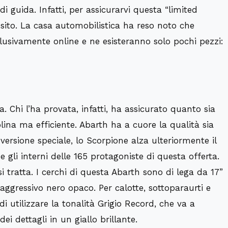
 d
i guida. Infatti, per assicurarv
i questa “
limited
l sito. La casa automobilistica ha reso noto che
lusivamente online e ne esisteranno solo pochi pezzi:
. Chi l’ha provata, infatti, ha assicurato quanto sia
lina ma efficiente. Abarth ha a cuore la qualità sia
 versione speciale, lo Scorpione alza ulteriormente i
l
he gli interni delle 165 protagoniste di questa offerta.
i tratta. I
cerchi
di questa Abarth sono
di lega da 17”
ggressivo nero opaco. Per calotte,
sottoparaurti e
di utilizzare la tonalità
Grigio Record
, che va a
i dettagli in un giallo brillante.