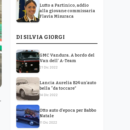
Lutto a Partinico, addio
alla giovane commissaria
Flavia Misuraca
DI SILVIA GIORGI
GMC Vandura. A bordo del
Van dell’ A-Team
21 Dic 2022
Lancia Aurelia B24 un’auto
bella “da toccare”
14 Dic 2022
.
Otto auto d’epoca per Babbo
Natale
11 Dic 2022